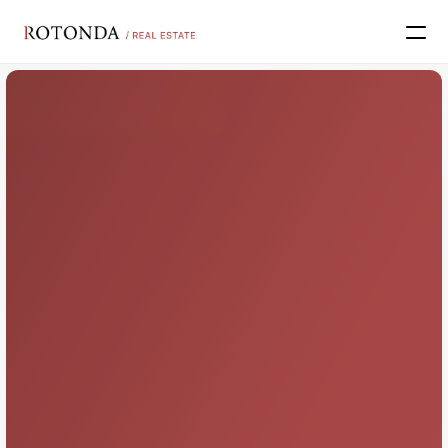
Sobre real estate
Grupo Rotonda
Contacto
Proyectos
Proyectos
Paseo de la rotonda
Edificio EcoBuilding